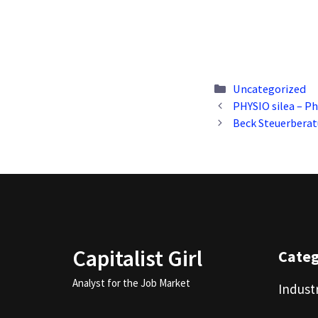
Categories
Uncategorized
PHYSIO silea – Ph
Beck Steuerberat
Capitalist Girl
Cate
Analyst for the Job Market
Indust