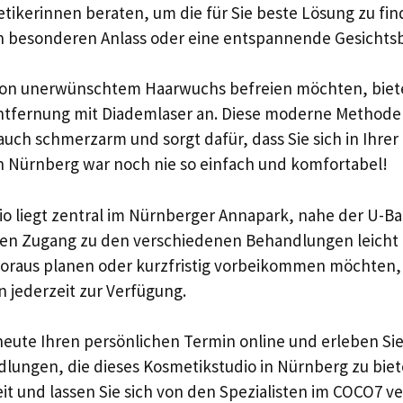
ikerinnen beraten, um die für Sie beste Lösung zu find
n besonderen Anlass oder eine entspannende Gesichts
ch von unerwünschtem Haarwuchs befreien möchten, biet
tfernung mit Diademlaser an. Diese moderne Methode i
 auch schmerzarm und sorgt dafür, dass Sie sich in Ihre
n Nürnberg war noch nie so einfach und komfortabel!
o liegt zentral im Nürnberger Annapark, nahe der U-B
 den Zugang zu den verschiedenen Behandlungen leicht 
Voraus planen oder kurzfristig vorbeikommen möchten,
 jederzeit zur Verfügung.
eute Ihren persönlichen Termin online und erleben Sie d
lungen, die dieses Kosmetikstudio in Nürnberg zu bie
zeit und lassen Sie sich von den Spezialisten im COCO7 