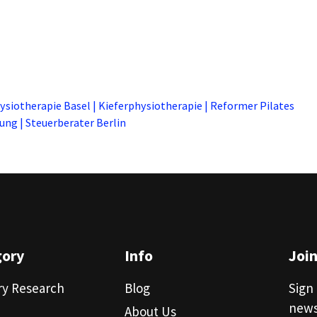
ysiotherapie Basel | Kieferphysiotherapie | Reformer Pilates
ung | Steuerberater Berlin
gory
Info
Joi
ry Research
Blog
Sign 
news
About Us