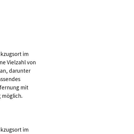
kzugsort im
ne Vielzahl von
an, darunter
fassendes
tfernung mit
g möglich.
kzugsort im