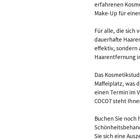
erfahrenen Kosmet
Make-Up für eine
Für alle, die si
dauerhafte Haaren
effektiv, sondern
Haarentfernung i
Das Kosmetikstudi
Maffeiplatz, was
einen Termin im 
COCO7 steht Ihnen
Buchen Sie noch h
Schönheitsbehand
Sie sich eine Aus