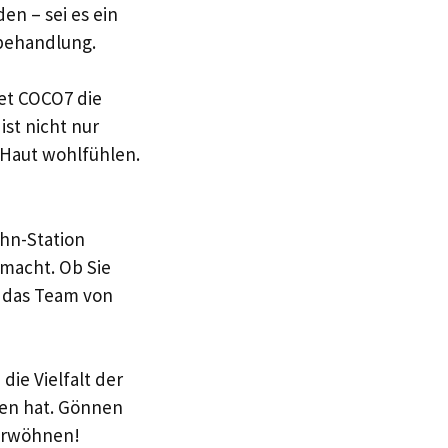
en – sei es ein
behandlung.
et COCO7 die
st nicht nur
r Haut wohlfühlen.
ahn-Station
macht. Ob Sie
 das Team von
ie Vielfalt der
ten hat. Gönnen
verwöhnen!